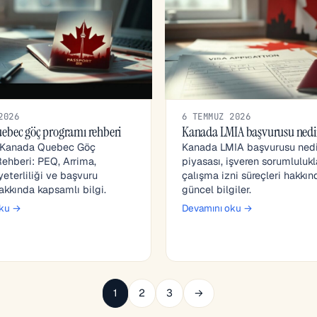
2026
6 TEMMUZ 2026
ebec göç programı rehberi
Kanada LMIA başvurusu nedi
 Kanada Quebec Göç
Kanada LMIA başvurusu nedi
ehberi: PEQ, Arrima,
piyasası, işveren sorumlulukl
yeterliliği ve başvuru
çalışma izni süreçleri hakkı
hakkında kapsamlı bilgi.
güncel bilgiler.
oku →
Devamını oku →
1
2
3
→