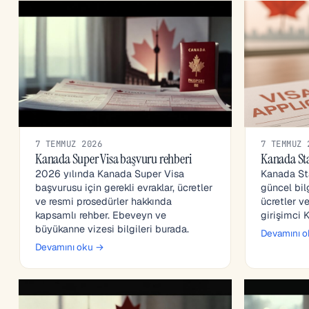
7 TEMMUZ 2026
7 TEMMUZ 
Kanada Super Visa başvuru rehberi
Kanada St
2026 yılında Kanada Super Visa
Kanada St
başvurusu için gerekli evraklar, ücretler
güncel bilg
ve resmi prosedürler hakkında
ücretler v
kapsamlı rehber. Ebeveyn ve
girişimci 
büyükanne vizesi bilgileri burada.
Devamını 
Devamını oku →