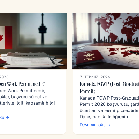
2026
7 TEMMUZ 2026
en Work Permit nedir?
Kanada PGWP (Post-Graduat
Permit)
en Work Permit nedir,
aklar, başvuru süreci ve
Kanada PGWP Post-Graduat
eriyle ilgili kapsamlı bilgi
Permit 2026 başvurusu, şartl
ücretleri ve resmi prosedürl
Danışmanlık ile öğrenin.
oku →
Devamını oku →