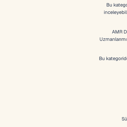
Bu kategor
inceleyebil
AMR Da
Uzmanlarımız
Bu kategoride
Sü