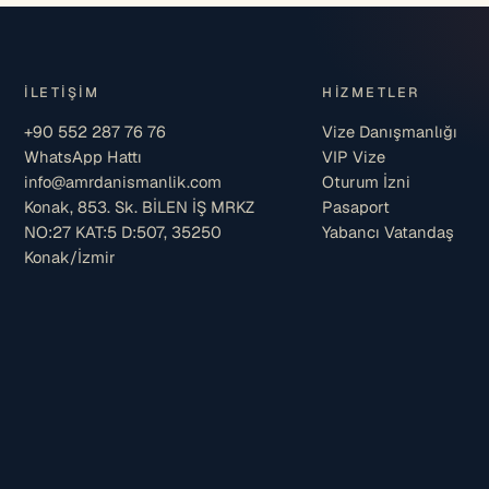
İLETIŞIM
HIZMETLER
+90 552 287 76 76
Vize Danışmanlığı
WhatsApp Hattı
VIP Vize
info@amrdanismanlik.com
Oturum İzni
Konak, 853. Sk. BİLEN İŞ MRKZ
Pasaport
NO:27 KAT:5 D:507, 35250
Yabancı Vatandaş
Konak/İzmir