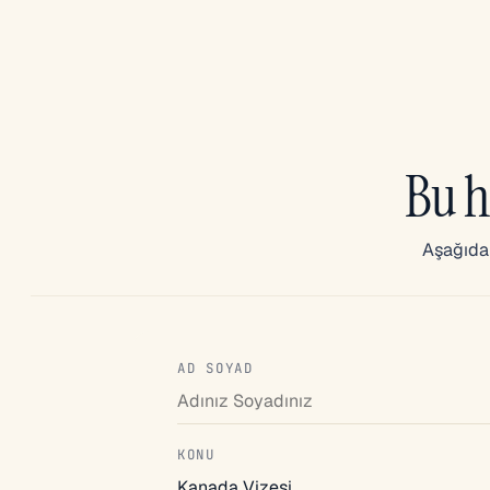
Bu h
Aşağıdak
AD SOYAD
KONU