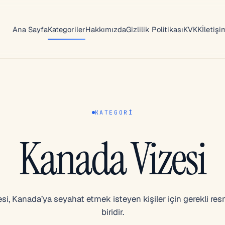
Ana Sayfa
Kategoriler
Hakkımızda
Gizlilik Politikası
KVKK
İletişi
KATEGORI
Kanada Vizesi
i, Kanada’ya seyahat etmek isteyen kişiler için gerekli res
biridir.