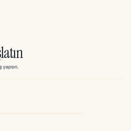
latın
ş yapsın.