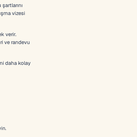
 şartlarını
lışma vizesi
 verir.
ri ve randevu
ini daha kolay
in.