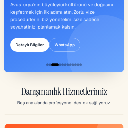
Avusturya'nın büyüleyici kültürünü ve doğasını
keşfetmek için ilk adımı atın. Zorlu vize
prosedürlerini biz yönetelim, size sadece
seyahatinizi planlamak kalsın.
Detaylı Bilgiler
WhatsApp
Danışmanlık Hizmetlerimiz
Beş ana alanda profesyonel destek sağlıyoruz.