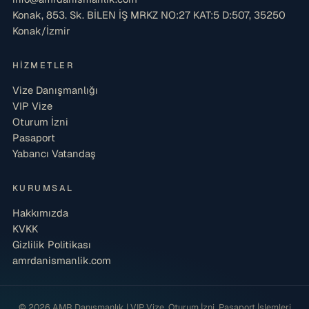
Konak, 853. Sk. BİLEN İŞ MRKZ NO:27 KAT:5 D:507, 35250
Konak/İzmir
HIZMETLER
Vize Danışmanlığı
VIP Vize
Oturum İzni
Pasaport
Yabancı Vatandaş
KURUMSAL
Hakkımızda
KVKK
Gizlilik Politikası
amrdanismanlik.com
© 2026 AMR Danışmanlık | VIP Vize, Oturum İzni, Pasaport İşlemleri