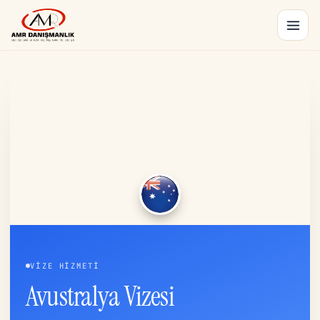
VIZE HIZMETI
Avustralya Vizesi