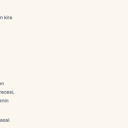
n kira
on
recesi,
enin
yasal