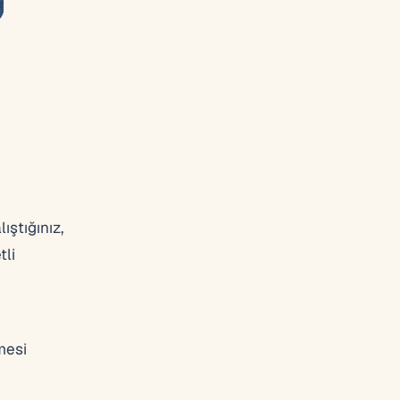
ıştığınız,
tli
mesi