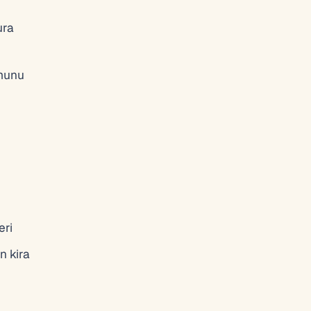
ura
umunu
eri
n kira