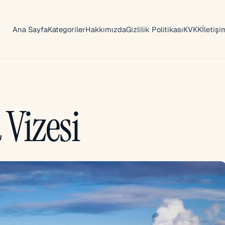
Ana Sayfa
Kategoriler
Hakkımızda
Gizlilik Politikası
KVKK
İletişi
 Vizesi