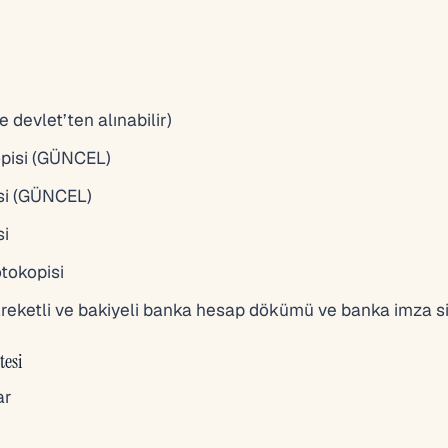
devlet’ten alınabilir)
opisi (GÜNCEL)
isi (GÜNCEL)
si
otokopisi
hareketli ve bakiyeli banka hesap dökümü ve banka imza si
tesi
ar