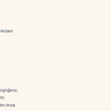
rküleri
ıştığınız,
tli
tin imza