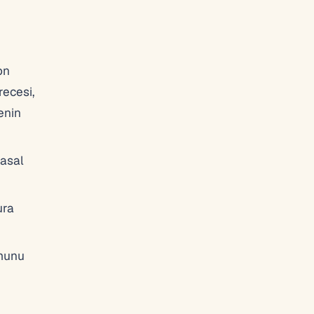
on
recesi,
enin
yasal
ura
umunu