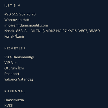
İLETIŞIM
+90 552 287 76 76
WhatsApp Hattı
info@amrdanismanlik.com
Konak, 853. Sk. BİLEN İŞ MRKZ NO:27 KAT:5 D:507, 35250
Konak/İzmir
HIZMETLER
Vize Danışmanlığı
VIP Vize
Oturum İzni
Pasaport
Yabancı Vatandaş
KURUMSAL
Hakkımızda
KVKK