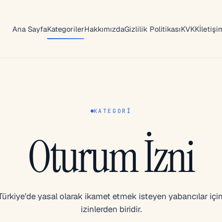
Ana Sayfa
Kategoriler
Hakkımızda
Gizlilik Politikası
KVKK
İletişi
KATEGORI
Oturum İzni
Türkiye’de yasal olarak ikamet etmek isteyen yabancılar için
izinlerden biridir.