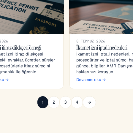
2026
8 TEMMUZ 2026
 itiraz dilekçesi örneği
İkamet izni iptali nedenleri
t izni itiraz dilekçesi
İkamet izni iptali nedenleri, 
ekli evraklar, ücretler, süreler
prosedürler ve iptal süreci h
osedürlerle itiraz sürecini
güncel bilgiler. AMR Danışma
anlık ile öğrenin.
haklarınızı koruyun.
oku →
Devamını oku →
1
2
3
4
→