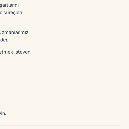
artlarını
e süreçleri
 Uzmanlarımız
der.
t etmek isteyen
in.