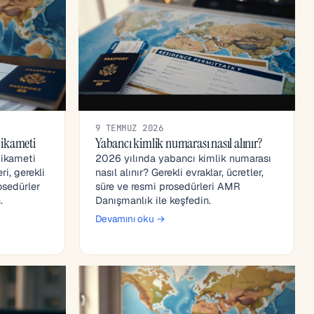
9 TEMMUZ 2026
 ikameti
Yabancı kimlik numarası nasıl alınır?
 ikameti
2026 yılında yabancı kimlik numarası
i, gerekli
nasıl alınır? Gerekli evraklar, ücretler,
osedürler
süre ve resmi prosedürleri AMR
.
Danışmanlık ile keşfedin.
Devamını oku →