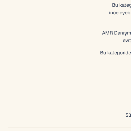
Bu kateg
inceleyebi
AMR Danışman
evr
Bu kategoridek
Sü