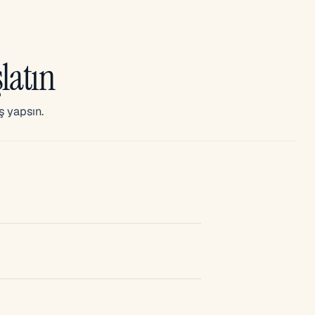
latın
ş yapsın.