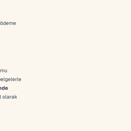
n ödeme
ormu
belgelerle
inde
l olarak