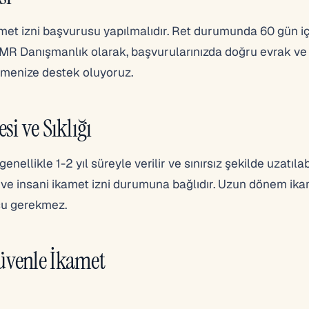
kamet izni başvurusu yapılmalıdır. Ret durumunda 60 gün i
r. AMR Danışmanlık olarak, başvurularınızda doğru evrak v
tmenize destek oluyoruz.
i ve Sıklığı
nellikle 1-2 yıl süreyle verilir ve sınırsız şekilde uzatılabi
ve insani ikamet izni durumuna bağlıdır. Uzun dönem ika
su gerekmez.
üvenle İkamet