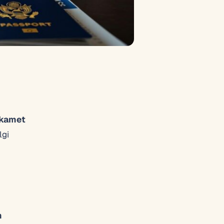
ikamet
lgi
n