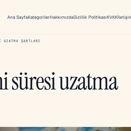
Ana Sayfa
Kategoriler
Hakkımızda
Gizlilik Politikası
KVKK
İletişi
I UZATMA ŞARTLARI
i süresi uzatma