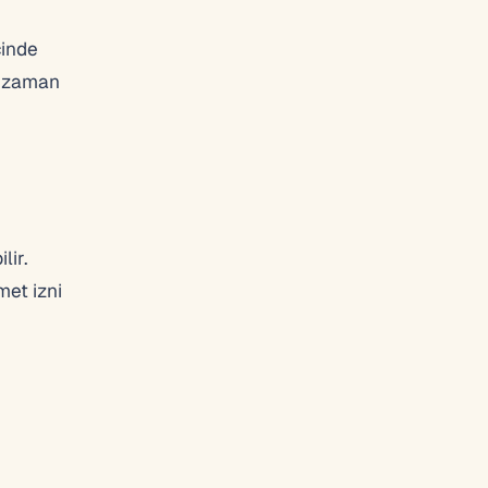
çinde
e zaman
lir.
met izni