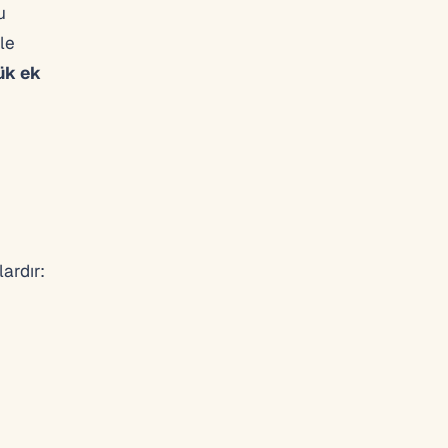
u
le
ük ek
ardır: