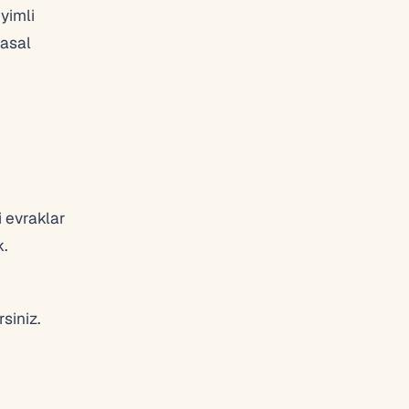
yimli
yasal
 evraklar
.
siniz.