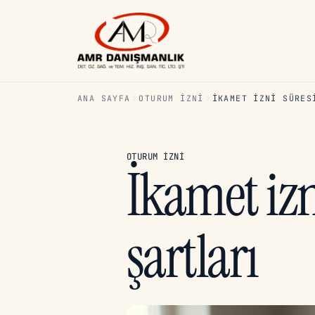
ANA SAYFA
OTURUM İZNI
İKAMET IZNI SÜRES
OTURUM İZNI
İkamet izn
şartları