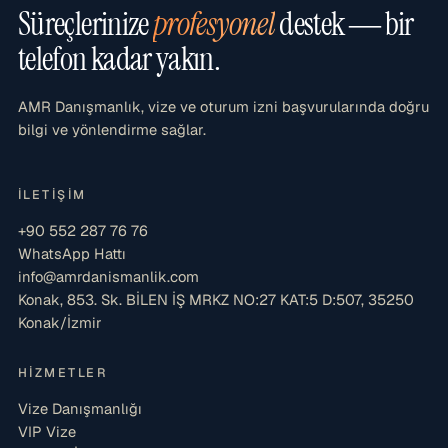
Süreçlerinize
profesyonel
destek — bir
telefon kadar yakın.
AMR Danışmanlık, vize ve oturum izni başvurularında doğru
bilgi ve yönlendirme sağlar.
İLETIŞIM
+90 552 287 76 76
WhatsApp Hattı
info@amrdanismanlik.com
Konak, 853. Sk. BİLEN İŞ MRKZ NO:27 KAT:5 D:507, 35250
Konak/İzmir
HIZMETLER
Vize Danışmanlığı
VIP Vize