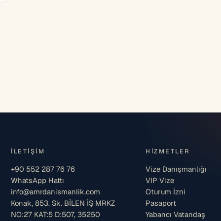
İLETIŞIM
HIZMETLER
+90 552 287 76 76
Vize Danışmanlığı
WhatsApp Hattı
VIP Vize
info@amrdanismanlik.com
Oturum İzni
Konak, 853. Sk. BİLEN İŞ MRKZ
Pasaport
NO:27 KAT:5 D:507, 35250
Yabancı Vatandaş