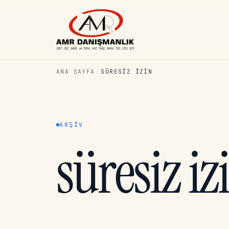
ANA SAYFA
SÜRESIZ IZIN
ARŞIV
süresiz iz