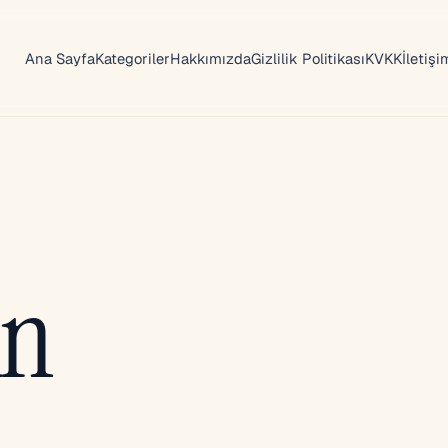
Ana Sayfa
Kategoriler
Hakkımızda
Gizlilik Politikası
KVKK
İletişi
in