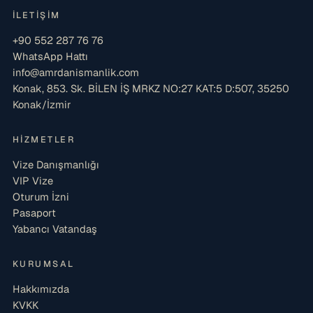
İLETIŞIM
+90 552 287 76 76
WhatsApp Hattı
info@amrdanismanlik.com
Konak, 853. Sk. BİLEN İŞ MRKZ NO:27 KAT:5 D:507, 35250
Konak/İzmir
HIZMETLER
Vize Danışmanlığı
VIP Vize
Oturum İzni
Pasaport
Yabancı Vatandaş
KURUMSAL
Hakkımızda
KVKK