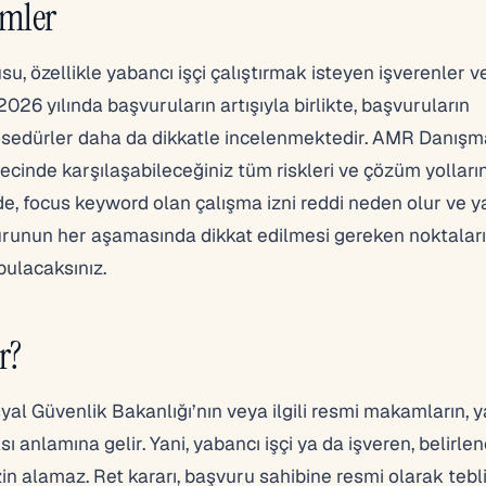
ümler
su, özellikle yabancı işçi çalıştırmak isteyen işverenler v
026 yılında başvuruların artışıyla birlikte, başvuruların
osedürler daha da dikkatle incelenmektedir. AMR Danışm
ecinde karşılaşabileceğiniz tüm riskleri ve çözüm yolların
de, focus keyword olan çalışma izni reddi neden olur ve y
vurunun her aşamasında dikkat edilmesi gereken noktaları
bulacaksınız.
r?
yal Güvenlik Bakanlığı’nın veya ilgili resmi makamların, y
nlamına gelir. Yani, yabancı işçi ya da işveren, belirle
in alamaz. Ret kararı, başvuru sahibine resmi olarak tebli