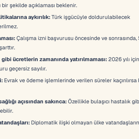
ı bir şekilde açıklaması beklenir.
tikalarına aykırılık:
Türk işgücüyle doldurulabilecek
erilmez.
aması:
Çalışma izni başvurusu öncesinde ve sonrasında,
arttır.
i gibi ücretlerin zamanında yatırılmaması:
2026 yılı içi
u geçersiz sayılır.
i:
Evrak ve ödeme işlemlerinde verilen süreler kaçırılırsa
sağlığı açısından sakınca:
Özellikle bulaşıcı hastalık gib
bilir.
atandaşları:
Diplomatik ilişki olmayan ülke vatandaşların