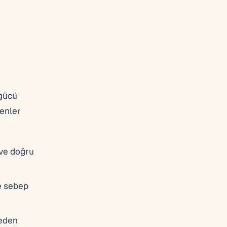
şgücü
denler
 ve doğru
e sebep
neden