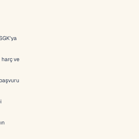
 SGK’ya
n harç ve
 başvuru
i
ın