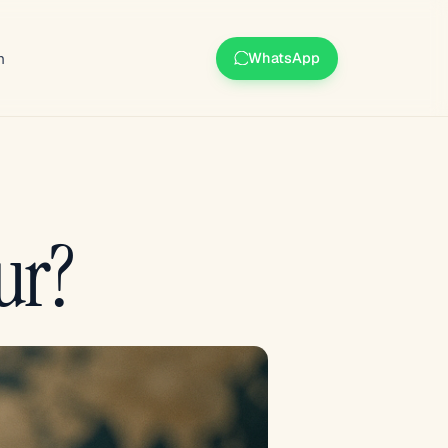
m
WhatsApp
ur?