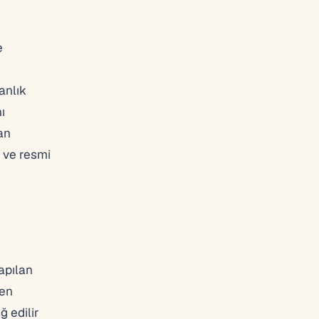
e
anlık
ı
an
 ve resmi
apılan
nen
ğ edilir