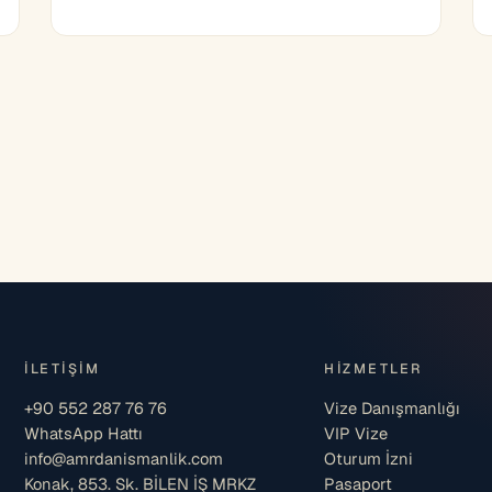
İLETIŞIM
HIZMETLER
+90 552 287 76 76
Vize Danışmanlığı
WhatsApp Hattı
VIP Vize
info@amrdanismanlik.com
Oturum İzni
Konak, 853. Sk. BİLEN İŞ MRKZ
Pasaport