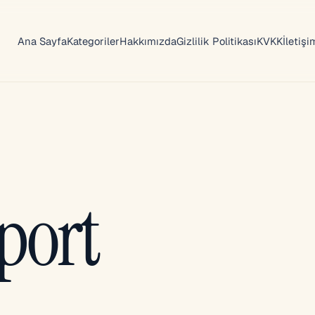
Ana Sayfa
Kategoriler
Hakkımızda
Gizlilik Politikası
KVKK
İletişi
aport