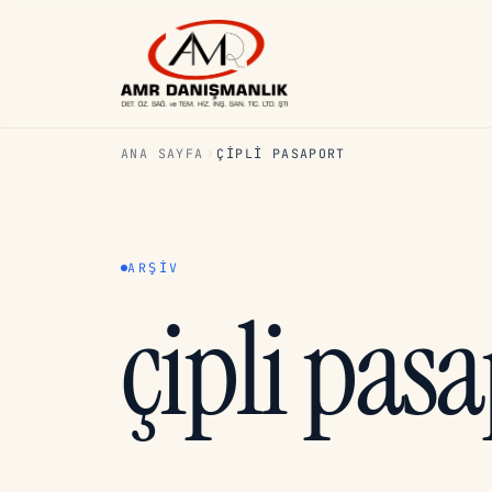
ANA SAYFA
ÇIPLI PASAPORT
ARŞIV
çipli pas