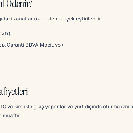
sıl Ödenir?
ğıdaki kanallar üzerinden gerçekleştirilebilir:
ov.tr)
p, Garanti BBVA Mobil, vb.)
fiyetleri
C’ye kimlikle çıkış yapanlar ve yurt dışında oturma izni 
n muaftır.