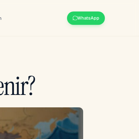
m
WhatsApp
enir?