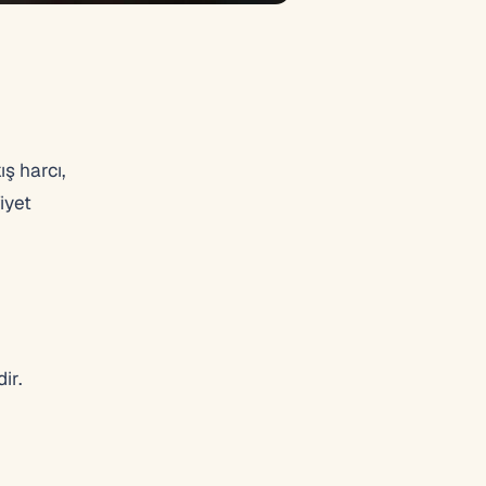
ş harcı,
iyet
ir.