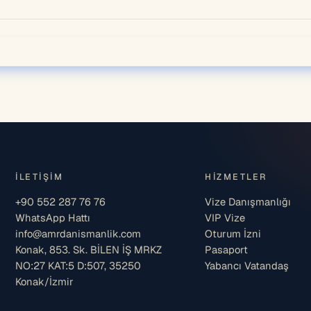
İLETIŞIM
HIZMETLER
+90 552 287 76 76
Vize Danışmanlığı
WhatsApp Hattı
VIP Vize
info@amrdanismanlik.com
Oturum İzni
Konak, 853. Sk. BİLEN İŞ MRKZ
Pasaport
NO:27 KAT:5 D:507, 35250
Yabancı Vatandaş
Konak/İzmir