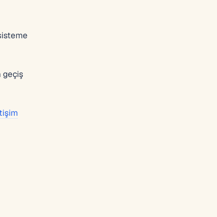
 sisteme
 geçiş
etişim