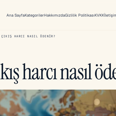
Ana Sayfa
Kategoriler
Hakkımızda
Gizlilik Politikası
KVKK
İletişi
 ÇIKIŞ HARCI NASIL ÖDENIR?
ıkış harcı nasıl öd