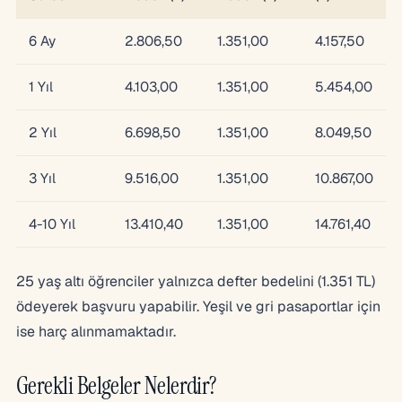
6 Ay
2.806,50
1.351,00
4.157,50
1 Yıl
4.103,00
1.351,00
5.454,00
2 Yıl
6.698,50
1.351,00
8.049,50
3 Yıl
9.516,00
1.351,00
10.867,00
4-10 Yıl
13.410,40
1.351,00
14.761,40
25 yaş altı öğrenciler yalnızca defter bedelini (1.351 TL)
ödeyerek başvuru yapabilir. Yeşil ve gri pasaportlar için
ise harç alınmamaktadır.
Gerekli Belgeler Nelerdir?