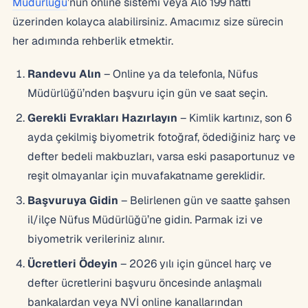
Müdürlüğü
’nün online sistemi veya Alo 199 hattı
üzerinden kolayca alabilirsiniz. Amacımız size sürecin
her adımında rehberlik etmektir.
Randevu Alın
– Online ya da telefonla, Nüfus
Müdürlüğü’nden başvuru için gün ve saat seçin.
Gerekli Evrakları Hazırlayın
– Kimlik kartınız, son 6
ayda çekilmiş biyometrik fotoğraf, ödediğiniz harç ve
defter bedeli makbuzları, varsa eski pasaportunuz ve
reşit olmayanlar için muvafakatname gereklidir.
Başvuruya Gidin
– Belirlenen gün ve saatte şahsen
il/ilçe Nüfus Müdürlüğü’ne gidin. Parmak izi ve
biyometrik verileriniz alınır.
Ücretleri Ödeyin
– 2026 yılı için güncel harç ve
defter ücretlerini başvuru öncesinde anlaşmalı
bankalardan veya NVİ online kanallarından