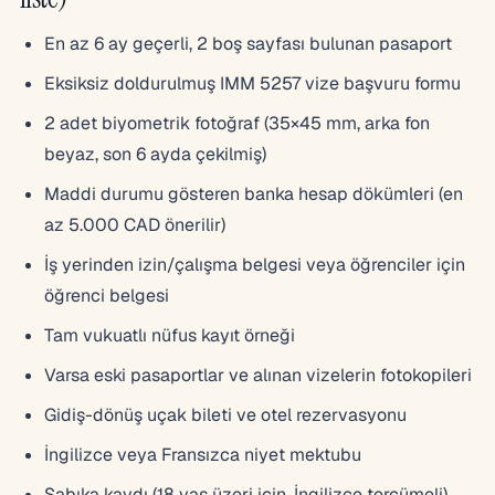
En az 6 ay geçerli, 2 boş sayfası bulunan pasaport
Eksiksiz doldurulmuş IMM 5257 vize başvuru formu
2 adet biyometrik fotoğraf (35×45 mm, arka fon
beyaz, son 6 ayda çekilmiş)
Maddi durumu gösteren banka hesap dökümleri (en
az 5.000 CAD önerilir)
İş yerinden izin/çalışma belgesi veya öğrenciler için
öğrenci belgesi
Tam vukuatlı nüfus kayıt örneği
Varsa eski pasaportlar ve alınan vizelerin fotokopileri
Gidiş-dönüş uçak bileti ve otel rezervasyonu
İngilizce veya Fransızca niyet mektubu
Sabıka kaydı (18 yaş üzeri için, İngilizce tercümeli)