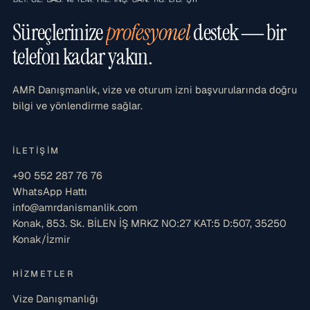
Süreçlerinize
profesyonel
destek — bir
telefon kadar yakın.
AMR Danışmanlık, vize ve oturum izni başvurularında doğru
bilgi ve yönlendirme sağlar.
İLETIŞIM
+90 552 287 76 76
WhatsApp Hattı
info@amrdanismanlik.com
Konak, 853. Sk. BİLEN İŞ MRKZ NO:27 KAT:5 D:507, 35250
Konak/İzmir
HIZMETLER
Vize Danışmanlığı