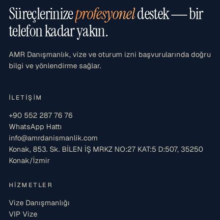
Süreçlerinize
profesyonel
destek — bir
telefon kadar yakın.
AMR Danışmanlık, vize ve oturum izni başvurularında doğru
bilgi ve yönlendirme sağlar.
İLETIŞIM
+90 552 287 76 76
WhatsApp Hattı
info@amrdanismanlik.com
Konak, 853. Sk. BİLEN İŞ MRKZ NO:27 KAT:5 D:507, 35250
Konak/İzmir
HIZMETLER
Vize Danışmanlığı
VIP Vize