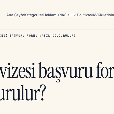
Ana Sayfa
Kategoriler
Hakkımızda
Gizlilik Politikası
KVKK
İletişi
ZESI BAŞVURU FORMU NASIL DOLDURULUR?
vizesi başvuru f
urulur?