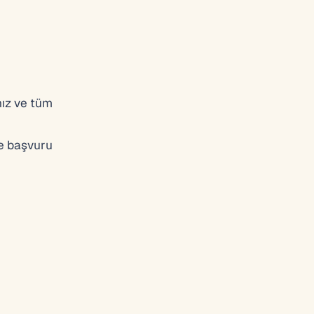
nız ve tüm
ve başvuru