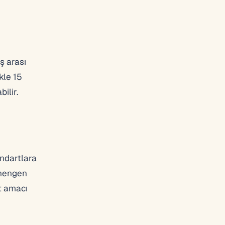
ş arası
kle 15
ilir.
andartlara
chengen
t amacı