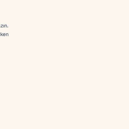
zın.
rken