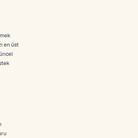
etmek
ı en üst
güncel
stek
n
uru