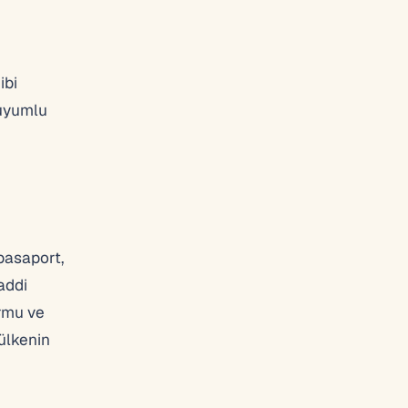
ibi
 uyumlu
pasaport,
addi
ormu ve
 ülkenin