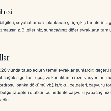
rilmesi
lgileri, seyahat amacı, planlanan giriş-çıkış tarihleriniz g
yazmalısınız. Bilgileriniz, sunacağınız diğer evraklarla tam
llar
6 yılında talep edilen temel evraklar şunlardır: geçerli 
at sağlık sigortası, uçuş ve konaklama rezervasyonları, m
rdrosu, banka dökümü vb.), iş/okul belgeleri, başvuru f
 belge talepleri olabilir; bu nedenle başvuru yapacağınız
edin.