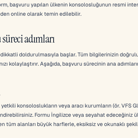
r. Form, başvuru yapılan ülkenin konsolosluğunun resmi inte
den online olarak temin edilebilir.
 süreci adımları
ikkatli doldurulmasıyla başlar. Tüm bilgilerinizin doğrul
nızı kolaylaştırır. Aşağıda, başvuru sürecinin ana adımları
ı
etkili konsoloslukların veya aracı kurumların (ör. VFS G
direbilirsiniz. Formu İngilizce veya seyahat edeceğiniz ü
en tüm alanları büyük harflerle, eksiksiz ve okunaklı şeki