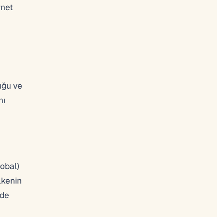
rnet
uğu ve
nı
lobal)
lkenin
lde