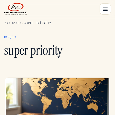
ANA SAYFA
SUPER PRIORITY
ARŞIV
super priority