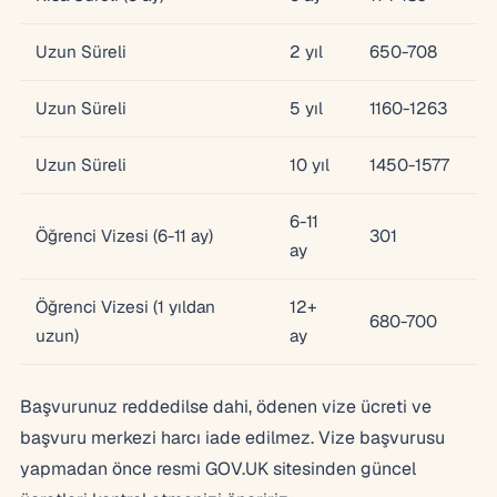
Uzun Süreli
2 yıl
650-708
Uzun Süreli
5 yıl
1160-1263
Uzun Süreli
10 yıl
1450-1577
6-11
Öğrenci Vizesi (6-11 ay)
301
ay
Öğrenci Vizesi (1 yıldan
12+
680-700
uzun)
ay
Başvurunuz reddedilse dahi, ödenen vize ücreti ve
başvuru merkezi harcı iade edilmez. Vize başvurusu
yapmadan önce resmi GOV.UK sitesinden güncel