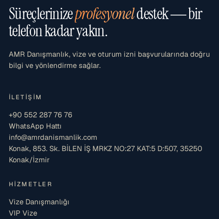
Süreçlerinize
profesyonel
destek — bir
telefon kadar yakın.
AMR Danışmanlık, vize ve oturum izni başvurularında doğru
bilgi ve yönlendirme sağlar.
İLETIŞIM
+90 552 287 76 76
WhatsApp Hattı
info@amrdanismanlik.com
Konak, 853. Sk. BİLEN İŞ MRKZ NO:27 KAT:5 D:507, 35250
Konak/İzmir
HIZMETLER
Vize Danışmanlığı
VIP Vize