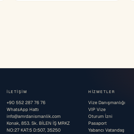
İLETIŞIM
HIZMETLER
+90 552 287 76 76
Vize Danışmanlığı
WhatsApp Hattı
VIP Vize
info@amrdanismanlik.com
Oturum İzni
Konak, 853. Sk. BİLEN İŞ MRKZ
Pasaport
NO:27 KAT:5 D:507, 35250
Yabancı Vatandaş