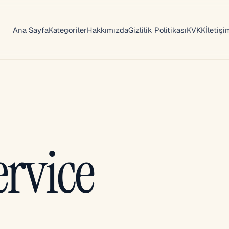
Ana Sayfa
Kategoriler
Hakkımızda
Gizlilik Politikası
KVKK
İletişi
ervice