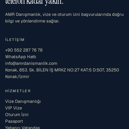
telefon kadar yakın.
AMR Danışmanlık, vize ve oturum izni başvurularında doğru
bilgi ve yönlendirme sağlar.
İLETIŞIM
+90 552 287 76 76
WhatsApp Hattı
info@amrdanismanlik.com
Konak, 853. Sk. BİLEN İŞ MRKZ NO:27 KAT:5 D:507, 35250
Konak/İzmir
HIZMETLER
Vize Danışmanlığı
VIP Vize
Oturum İzni
Pasaport
Yabancı Vatandaş