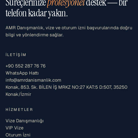
Süreçlerinize
profesyonel
destek — bir
telefon kadar yakın.
AMR Danışmanlık, vize ve oturum izni başvurularında doğru
bilgi ve yönlendirme sağlar.
İLETIŞIM
+90 552 287 76 76
WhatsApp Hattı
info@amrdanismanlik.com
Konak, 853. Sk. BİLEN İŞ MRKZ NO:27 KAT:5 D:507, 35250
Konak/İzmir
HIZMETLER
Vize Danışmanlığı
VIP Vize
Oturum İzni