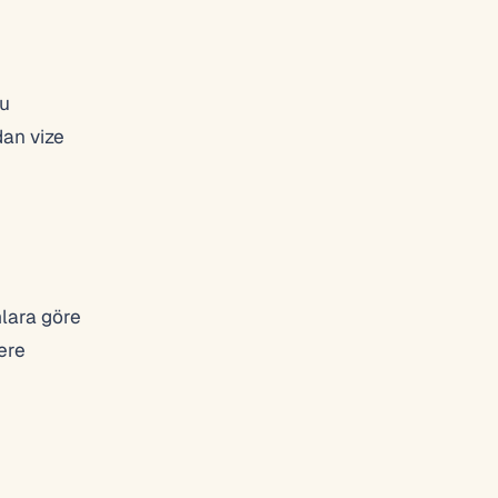
ru
dan vize
mlara göre
ere