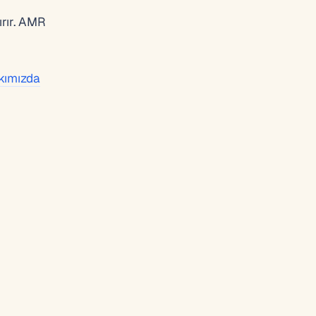
ırır. AMR
kımızda