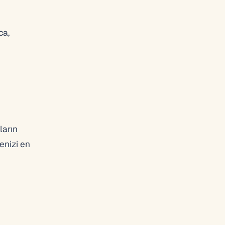
ca,
ların
enizi en