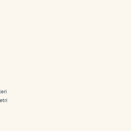
eri
etri