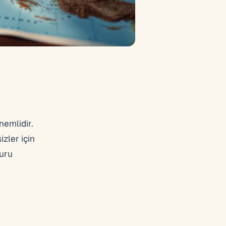
nemlidir.
zler için
vuru