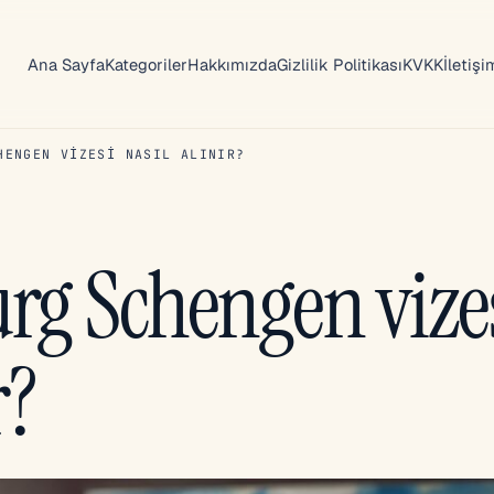
Ana Sayfa
Kategoriler
Hakkımızda
Gizlilik Politikası
KVKK
İletişi
HENGEN VIZESI NASIL ALINIR?
g Schengen vize
r?