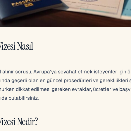
zesi Nasıl
alınır sorusu, Avrupa’ya seyahat etmek isteyenler için ö
da geçerli olan en güncel prosedürleri ve gereklilikleri si
urken dikkat edilmesi gereken evraklar, ücretler ve baş
da bulabilirsiniz.
zesi Nedir?