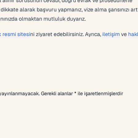
alınır sorusunun cevabı, doğru evrak ve prosedürlerle
dikkate alarak başvuru yapmanız, vize alma şansınızı art
nınızda olmaktan mutluluk duyarız.
 resmi sitesi
ni ziyaret edebilirsiniz. Ayrıca,
iletişim
ve
hak
 yayınlanmayacak.
Gerekli alanlar
*
ile işaretlenmişlerdir