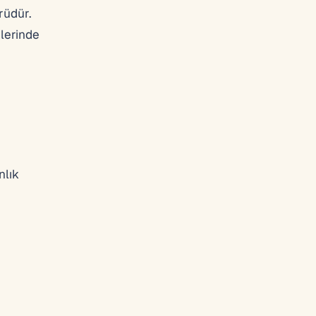
rüdür.
lerinde
nlık