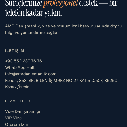
Süreçlerinize
profesyonel
destek — bir
telefon kadar yakın.
AMR Danışmanlık, vize ve oturum izni başvurularında doğru
bilgi ve yönlendirme sağlar.
İLETIŞIM
+90 552 287 76 76
WhatsApp Hattı
info@amrdanismanlik.com
Konak, 853. Sk. BİLEN İŞ MRKZ NO:27 KAT:5 D:507, 35250
Konak/İzmir
HIZMETLER
Vize Danışmanlığı
VIP Vize
Oturum İzni