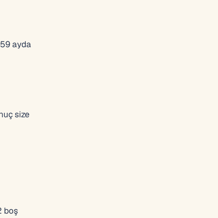
n 59 ayda
nuç size
2 boş