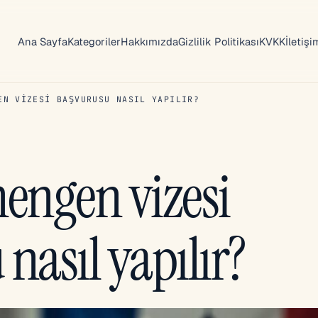
Ana Sayfa
Kategoriler
Hakkımızda
Gizlilik Politikası
KVKK
İletişi
EN VIZESI BAŞVURUSU NASIL YAPILIR?
hengen vizesi
nasıl yapılır?