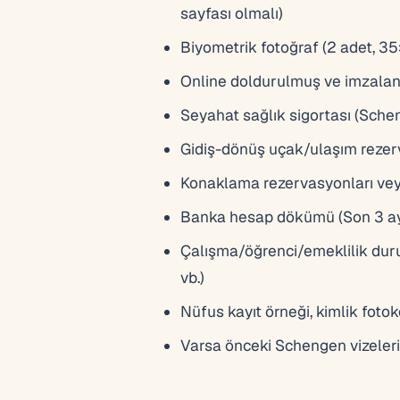
sayfası olmalı)
Biyometrik fotoğraf (2 adet, 3
Online doldurulmuş ve imzala
Seyahat sağlık sigortası (Schen
Gidiş-dönüş uçak/ulaşım reze
Konaklama rezervasyonları ve
Banka hesap dökümü (Son 3 ay, 
Çalışma/öğrenci/emeklilik durum
vb.)
Nüfus kayıt örneği, kimlik fotok
Varsa önceki Schengen vizelerin