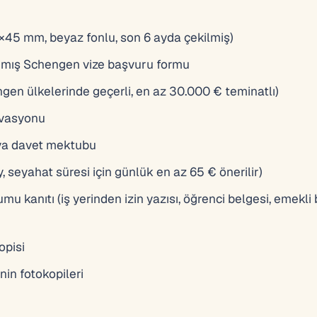
5×45 mm, beyaz fonlu, son 6 ayda çekilmiş)
nmış Schengen vize başvuru formu
gen ülkelerinde geçerli, en az 30.000 € teminatlı)
rvasyonu
ya davet mektubu
seyahat süresi için günlük en az 65 € önerilir)
u kanıtı (iş yerinden izin yazısı, öğrenci belgesi, emekli
opisi
in fotokopileri