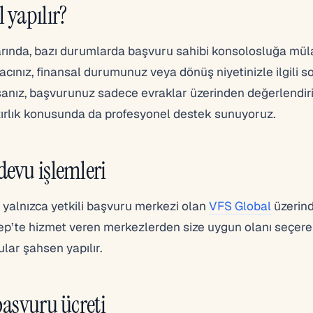
 yapılır?
rında, bazı durumlarda başvuru sahibi konsolosluğa mül
acınız, finansal durumunuz veya dönüş niyetinizle ilgili s
zsanız, başvurunuz sadece evraklar üzerinden değerlendiri
ırlık konusunda da profesyonel destek sunuyoruz.
devu işlemleri
 yalnızca yetkili başvuru merkezi olan
VFS Global
üzerind
tep’te hizmet veren merkezlerden size uygun olanı seçere
ular şahsen yapılır.
başvuru ücreti