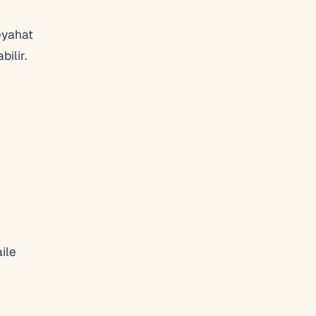
eyahat
bilir.
aile