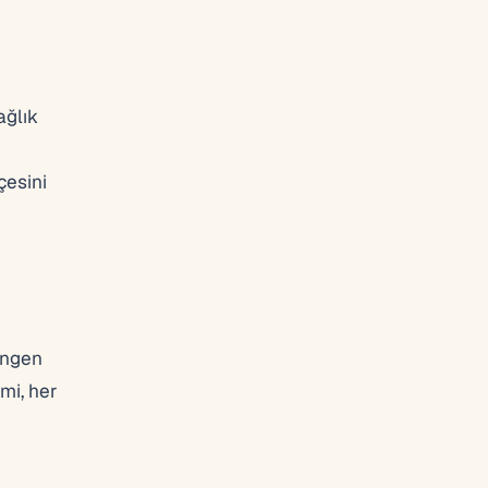
ağlık
çesini
engen
mi, her