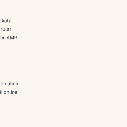
akata
orular
lir. AMR
en alınır.
k online