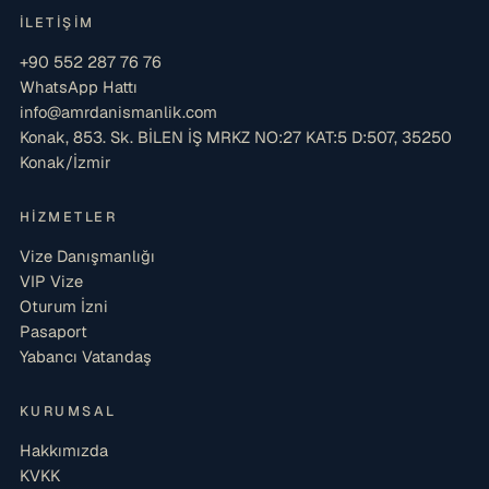
İLETIŞIM
+90 552 287 76 76
WhatsApp Hattı
info@amrdanismanlik.com
Konak, 853. Sk. BİLEN İŞ MRKZ NO:27 KAT:5 D:507, 35250
Konak/İzmir
HIZMETLER
Vize Danışmanlığı
VIP Vize
Oturum İzni
Pasaport
Yabancı Vatandaş
KURUMSAL
Hakkımızda
KVKK