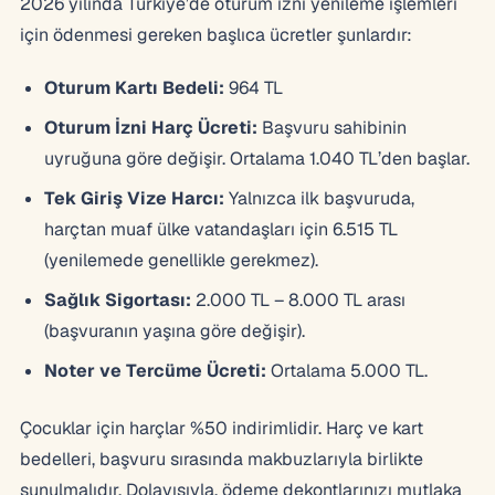
2026 yılında Türkiye’de oturum izni yenileme işlemleri
için ödenmesi gereken başlıca ücretler şunlardır:
Oturum Kartı Bedeli:
964 TL
Oturum İzni Harç Ücreti:
Başvuru sahibinin
uyruğuna göre değişir. Ortalama 1.040 TL’den başlar.
Tek Giriş Vize Harcı:
Yalnızca ilk başvuruda,
harçtan muaf ülke vatandaşları için 6.515 TL
(yenilemede genellikle gerekmez).
Sağlık Sigortası:
2.000 TL – 8.000 TL arası
(başvuranın yaşına göre değişir).
Noter ve Tercüme Ücreti:
Ortalama 5.000 TL.
Çocuklar için harçlar %50 indirimlidir. Harç ve kart
bedelleri, başvuru sırasında makbuzlarıyla birlikte
sunulmalıdır. Dolayısıyla, ödeme dekontlarınızı mutlaka