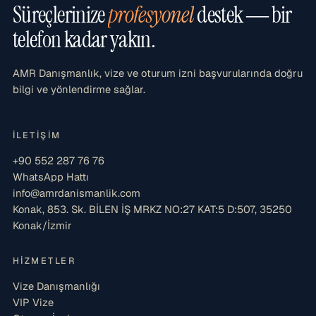
Süreçlerinize
profesyonel
destek — bir
telefon kadar yakın.
AMR Danışmanlık, vize ve oturum izni başvurularında doğru
bilgi ve yönlendirme sağlar.
İLETIŞIM
+90 552 287 76 76
WhatsApp Hattı
info@amrdanismanlik.com
Konak, 853. Sk. BİLEN İŞ MRKZ NO:27 KAT:5 D:507, 35250
Konak/İzmir
HIZMETLER
Vize Danışmanlığı
VIP Vize