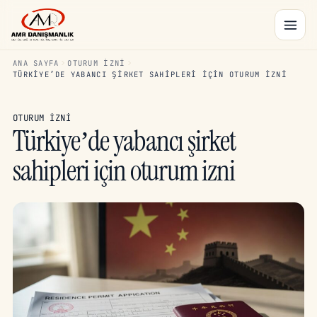
ANA SAYFA
OTURUM İZNI
TÜRKIYE’DE YABANCI ŞIRKET SAHIPLERI IÇIN OTURUM IZNI
OTURUM İZNI
Türkiye’de yabancı şirket
sahipleri için oturum izni