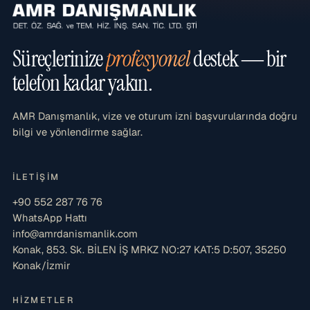
Süreçlerinize
profesyonel
destek — bir
telefon kadar yakın.
AMR Danışmanlık, vize ve oturum izni başvurularında doğru
bilgi ve yönlendirme sağlar.
İLETIŞIM
+90 552 287 76 76
WhatsApp Hattı
info@amrdanismanlik.com
Konak, 853. Sk. BİLEN İŞ MRKZ NO:27 KAT:5 D:507, 35250
Konak/İzmir
HIZMETLER