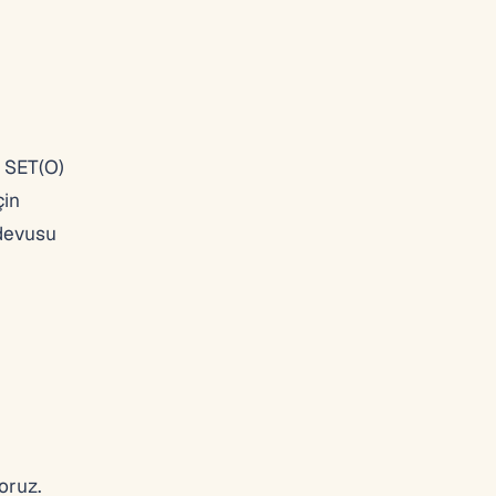
. SET(O)
çin
ndevusu
oruz.