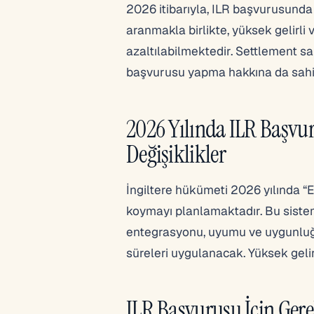
2026 itibarıyla, ILR başvurusunda 
aranmakla birlikte, yüksek gelirli v
azaltılabilmektedir. Settlement s
başvurusu yapma hakkına da sahip
2026 Yılında ILR Başv
Değişiklikler
İngiltere hükümeti 2026 yılında “
koymayı planlamaktadır. Bu sistemde
entegrasyonu, uyumu ve uygunluğu 
süreleri uygulanacak. Yüksek gelirli
ILR Başvurusu İçin Gere