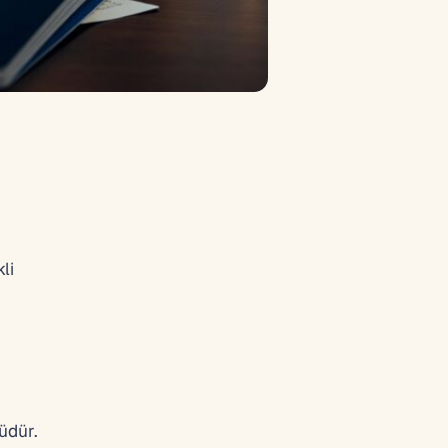
li
üdür.