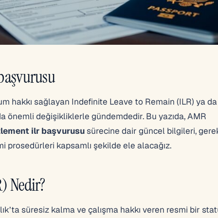
R başvurusu
urum hakkı sağlayan Indefinite Leave to Remain (ILR) ya da
da önemli değişikliklerle gündemdedir. Bu yazıda, AMR
ttlement ilr başvurusu
sürecine dair güncel bilgileri, gerek
esmi prosedürleri kapsamlı şekilde ele alacağız.
R) Nedir?
llık’ta süresiz kalma ve çalışma hakkı veren resmi bir stat