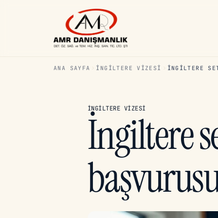
ANA SAYFA
İNGILTERE VIZESI
İNGILTERE SE
İNGILTERE VIZESI
İngiltere 
başvurus