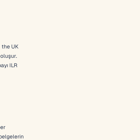
n the UK
 oluşur.
payı ILR
per
belgelerin