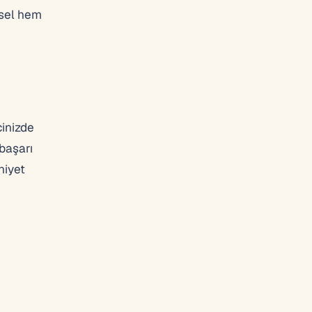
ysel hem
cinizde
başarı
niyet