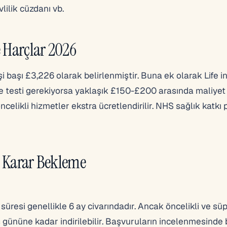
evlilik cüzdanı vb.
e Harçlar 2026
şi başı £3,226 olarak belirlenmiştir. Buna ek olarak Life i
izce testi gerekiyorsa yaklaşık £150-£200 arasında maliyet
öncelikli hizmetler ekstra ücretlendirilir. NHS sağlık katkı 
e Karar Bekleme
süresi genellikle 6 ay civarındadır. Ancak öncelikli ve sü
iş gününe kadar indirilebilir. Başvuruların incelenmesinde 