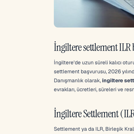
İngiltere settlement IL
İngiltere’de uzun süreli kalıcı ot
settlement başvurusu, 2026 yılın
Danışmanlık olarak,
i̇ngiltere se
evrakları, ücretleri, süreleri ve r
İngiltere Settlement (IL
Settlement ya da ILR, Birleşik Kra