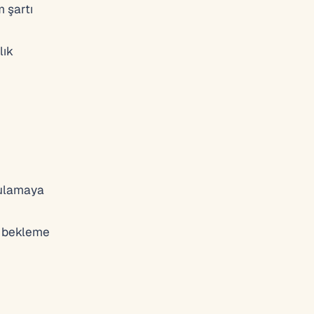
m şartı
lık
gulamaya
n bekleme