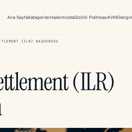
Ana Sayfa
Kategoriler
Hakkımızda
Gizlilik Politikası
KVKK
İletişi
TTLEMENT (ILR) BAŞVURUSU
settlement (ILR)
u