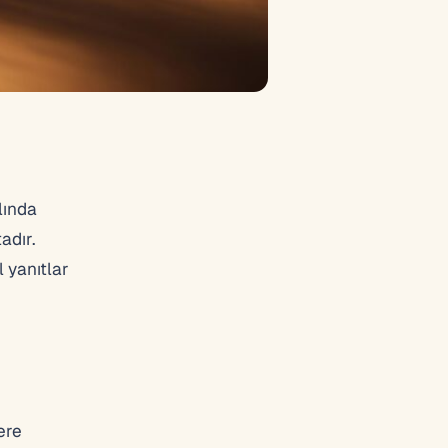
ılında
adır.
 yanıtlar
ere