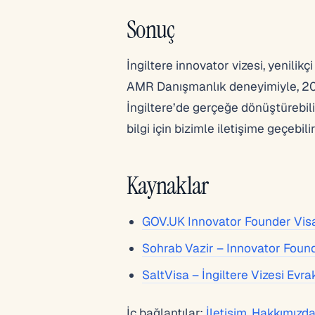
Sonuç
İngiltere innovator vizesi, yenilikçi i
AMR Danışmanlık deneyimiyle, 2026
İngiltere’de gerçeğe dönüştürebilir
bilgi için bizimle iletişime geçebilir
Kaynaklar
GOV.UK Innovator Founder Vis
Sohrab Vazir – Innovator Foun
SaltVisa – İngiltere Vizesi Evra
İç bağlantılar:
İletişim
,
Hakkımızd