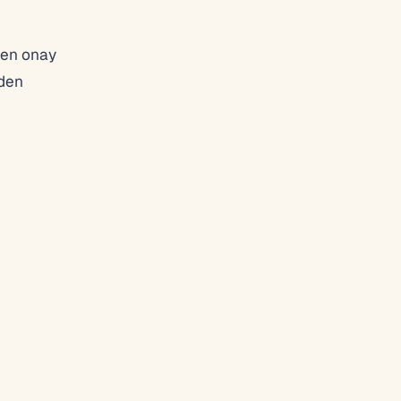
iren onay
’den