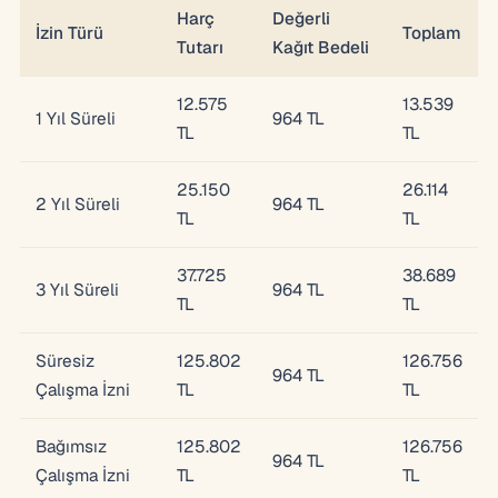
Harç
Değerli
İzin Türü
Toplam
Tutarı
Kağıt Bedeli
12.575
13.539
1 Yıl Süreli
964 TL
TL
TL
25.150
26.114
2 Yıl Süreli
964 TL
TL
TL
37.725
38.689
3 Yıl Süreli
964 TL
TL
TL
Süresiz
125.802
126.756
964 TL
Çalışma İzni
TL
TL
Bağımsız
125.802
126.756
964 TL
Çalışma İzni
TL
TL