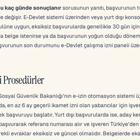
su kaç günde sonuçlanır
sorusunun yanıtı, başvurunun t
 değişir. E-Devlet sistemi üzerinden veya yurt dışı konso
Usulüne uygun, eksiksiz başvurularda genellikle 30 gün içi
veya belge istenirse ya da başvurunun yoğun olduğu döne
aşvurunun son durumunu e-Devlet çalışma izni paneli üze
i Prosedürler
osyal Güvenlik Bakanlığı’nın e-izin otomasyon sistemi ü
rda, en az 6 ay geçerli ikamet izni olan yabancılar için işve
ek başvuruyu başlatır. Yurt dışı başvurularda ise, aday ke
aşvurarak referans numarası alır ve işveren Türkiye’den 
kli evraklar eksiksiz ve güncel olmalıdır. Belgelerde eks