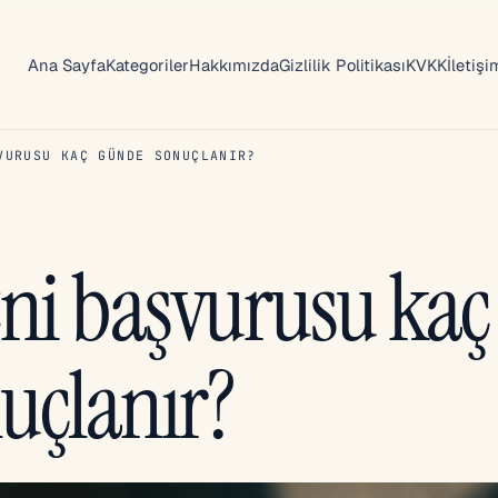
Ana Sayfa
Kategoriler
Hakkımızda
Gizlilik Politikası
KVKK
İletişi
VURUSU KAÇ GÜNDE SONUÇLANIR?
zni başvurusu kaç
uçlanır?