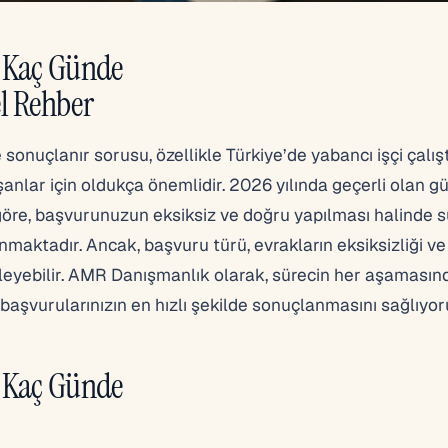
u Kaç Günde
l Rehber
onuçlanır sorusu, özellikle Türkiye’de yabancı işçi çalı
şanlar için oldukça önemlidir. 2026 yılında geçerli olan g
öre, başvurunuzun eksiksiz ve doğru yapılması halinde 
maktadır. Ancak, başvuru türü, evrakların eksiksizliği ve
tkileyebilir. AMR Danışmanlık olarak, sürecin her aşamasın
aşvurularınızın en hızlı şekilde sonuçlanmasını sağlıyor
u Kaç Günde