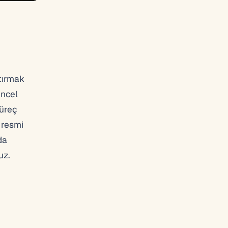
ştırmak
üncel
süreç
 resmi
da
uz.