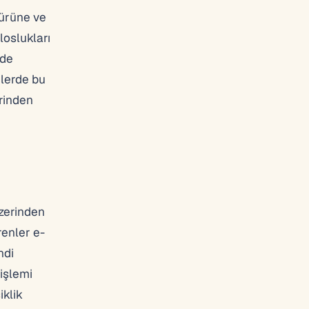
ürüne ve
loslukları
nde
mlerde bu
rinden
zerinden
renler e-
ndi
işlemi
iklik