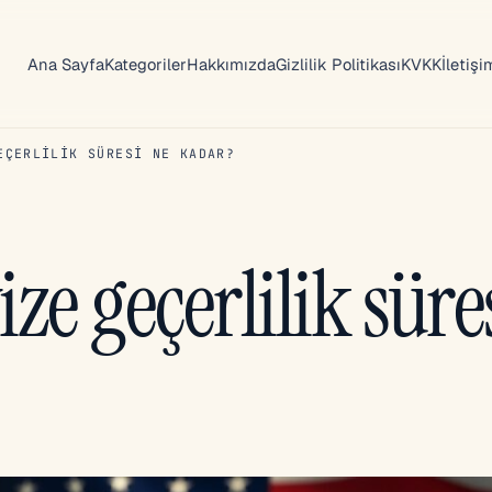
Ana Sayfa
Kategoriler
Hakkımızda
Gizlilik Politikası
KVKK
İletişi
EÇERLILIK SÜRESI NE KADAR?
ze geçerlilik süre