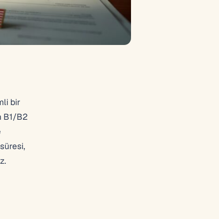
li bir
an B1/B2
e
süresi,
z.