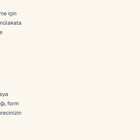
me için
 mülakata
me
osya
ğı, form
recinizin