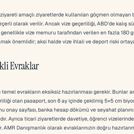
ile ziyareti amaçlı ziyaretlerde kullanılan göçmen olmayan b
eçerli olarak verilir. Ancak vize geçerliliği, ABD’de kalış sü
, genellikle vize memuru tarafından verilen en fazla 180 
mak önemlidir; aksi halde vize ihlali ve deport riski ortaya
kli Evraklar
 temel evrakların eksiksiz hazırlanması gerekir. Bunlar a
rliliği olan pasaport, son 6 ay içinde çekilmiş 5×5 cm biy
rmu onay sayfası, banka hesap dökümü ve seyahat planını
r. Ayrıca ticari ziyaretlerde davetiye, öğrenci vizelerind
lir. AMR Danışmanlık olarak evraklarınızın doğru hazırlan