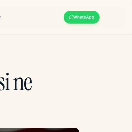
m
WhatsApp
si ne