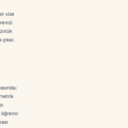
ir vize
renizi
günlük
 çıkar.
rasında;
ometrik
zı
e öğrenci
ması