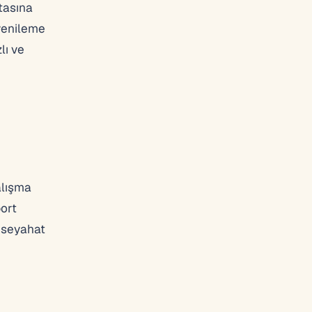
ktasına
 yenileme
lı ve
alışma
port
k seyahat