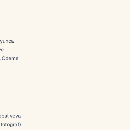
boyunca
ze
r. Ödeme
obal veya
 fotoğraf)