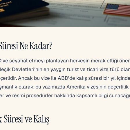
 Süresi Ne Kadar?
BD’ye seyahat etmeyi planlayan herkesin merak ettiği önem
şik Devletleri’nin en yaygın turist ve ticari vize türü ol
eçerlidir. Ancak bu vize ile ABD’de kalış süresi bir yıl içind
nlık olarak, bu yazımızda Amerika vizesinin geçerlilik 
etler ve resmi prosedürler hakkında kapsamlı bilgi sunacağı
 Süresi ve Kalış