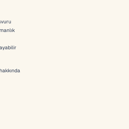
aşvuru
şmanlık
ayabilir
 hakkında