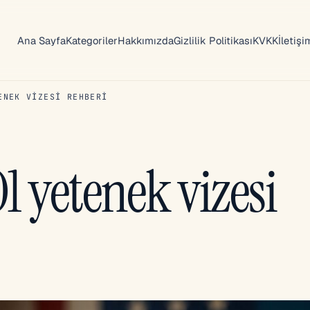
Ana Sayfa
Kategoriler
Hakkımızda
Gizlilik Politikası
KVKK
İletişi
ENEK VIZESI REHBERI
 yetenek vizesi