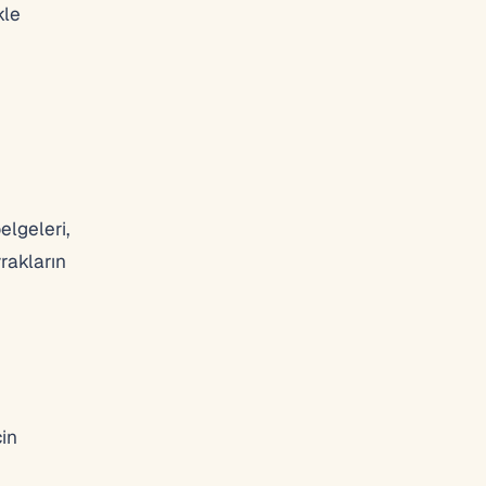
kle
lgeleri,
rakların
çin