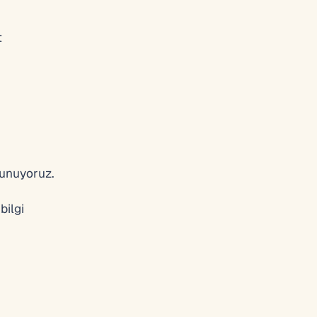
t
sunuyoruz.
bilgi