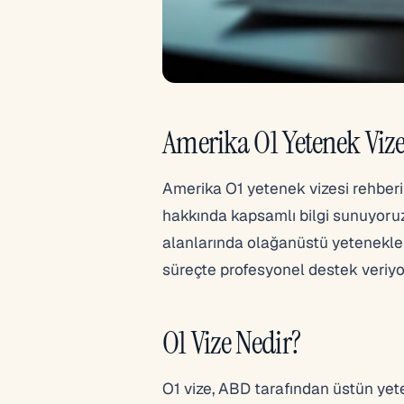
Amerika O1 Yetenek Vize
Amerika O1 yetenek vizesi rehberi
hakkında kapsamlı bilgi sunuyoruz. B
alanlarında olağanüstü yetenekler
süreçte profesyonel destek veriyo
O1 Vize Nedir?
O1 vize, ABD tarafından üstün yetene