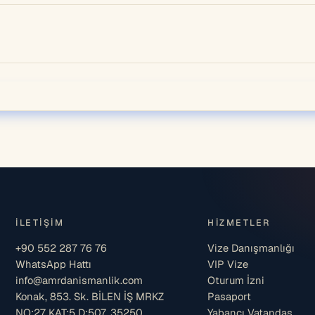
İLETIŞIM
HIZMETLER
+90 552 287 76 76
Vize Danışmanlığı
WhatsApp Hattı
VIP Vize
info@amrdanismanlik.com
Oturum İzni
Konak, 853. Sk. BİLEN İŞ MRKZ
Pasaport
NO:27 KAT:5 D:507, 35250
Yabancı Vatandaş