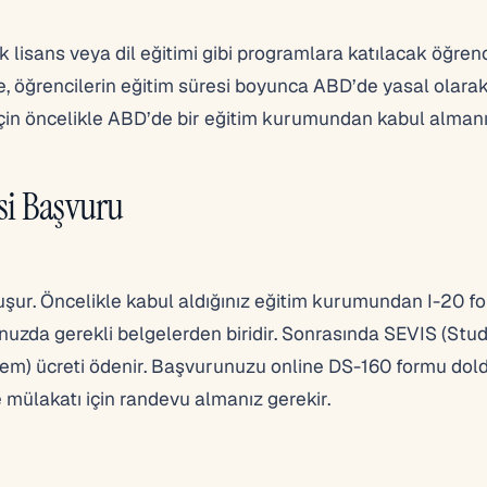
k lisans veya dil eğitimi gibi programlara katılacak öğrenc
ize, öğrencilerin eğitim süresi boyunca ABD’de yasal olara
için öncelikle ABD’de bir eğitim kurumundan kabul almanı
si Başvuru
şur. Öncelikle kabul aldığınız eğitim kurumundan I-20 f
unuzda gerekli belgelerden biridir. Sonrasında SEVIS (Stu
tem) ücreti ödenir. Başvurunuzu online DS-160 formu dol
 mülakatı için randevu almanız gerekir.