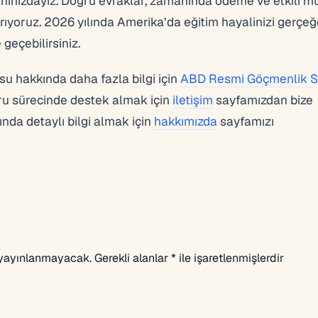
nızdayız. Doğru evraklar, zamanında ödeme ve etkili m
rtırıyoruz. 2026 yılında Amerika’da eğitim hayalinizi gerçe
geçebilirsiniz.
su hakkında daha fazla bilgi için
ABD Resmi Göçmenlik Si
vuru sürecinde destek almak için
iletişim
sayfamızdan bize
ında detaylı bilgi almak için
hakkımızda
sayfamızı
 yayınlanmayacak.
Gerekli alanlar
*
ile işaretlenmişlerdir