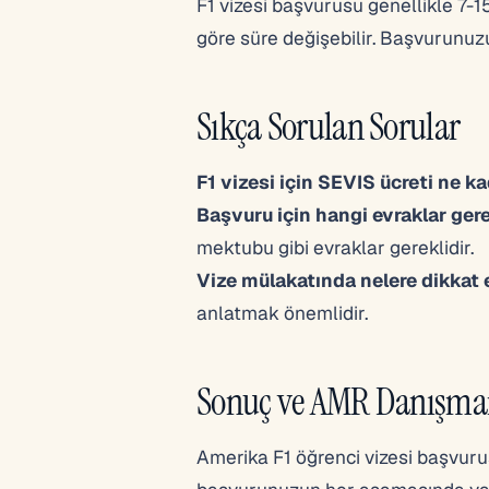
F1 vizesi başvurusu genellikle 7-
göre süre değişebilir. Başvurunuzu
Sıkça Sorulan Sorular
F1 vizesi için SEVIS ücreti ne k
Başvuru için hangi evraklar gere
mektubu gibi evraklar gereklidir.
Vize mülakatında nelere dikkat 
anlatmak önemlidir.
Sonuç ve AMR Danışman
Amerika F1 öğrenci vizesi başvurus