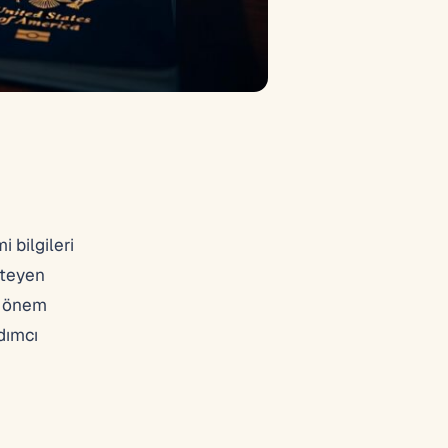
 bilgileri
steyen
ük önem
dımcı