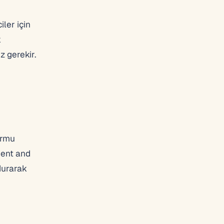
iler için
k
z gerekir.
ormu
dent and
durarak