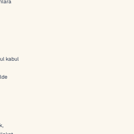
mlara
ul kabul
ilde
k,