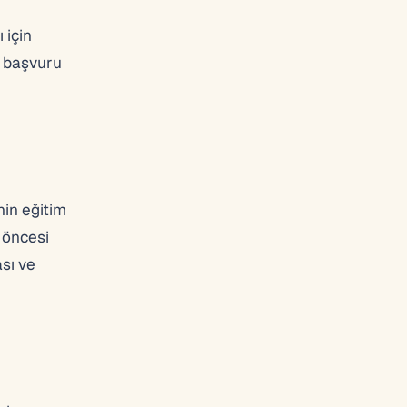
 için
r başvuru
nin eğitim
 öncesi
sı ve