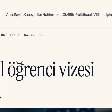
Ana Sayfa
Kategoriler
Hakkımızda
Gizlilik Politikası
KVKK
İletişi
ENCI VIZESI BAŞVURUSU
 öğrenci vizesi
u