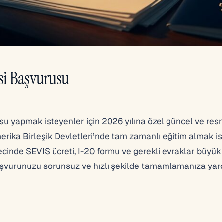
si Başvurusu
u yapmak isteyenler için 2026 yılına özel güncel ve resmi
merika Birleşik Devletleri’nde tam zamanlı eğitim almak i
ürecinde SEVIS ücreti, I-20 formu ve gerekli evraklar büy
aşvurunuzu sorunsuz ve hızlı şekilde tamamlamanıza yar