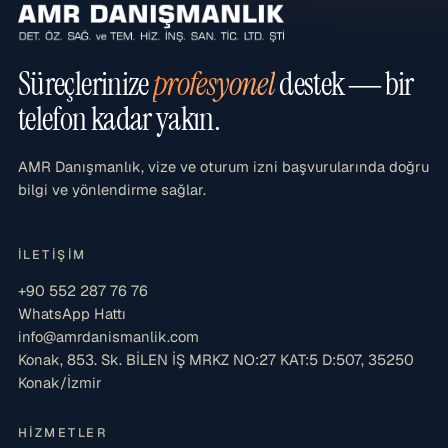
Süreçlerinize
profesyonel
destek — bir
telefon kadar yakın.
AMR Danışmanlık, vize ve oturum izni başvurularında doğru
bilgi ve yönlendirme sağlar.
İLETIŞIM
+90 552 287 76 76
WhatsApp Hattı
info@amrdanismanlik.com
Konak, 853. Sk. BİLEN İŞ MRKZ NO:27 KAT:5 D:507, 35250
Konak/İzmir
HIZMETLER