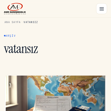
ANA SAYFA
VATANSIZ
ARŞIV
vatansız