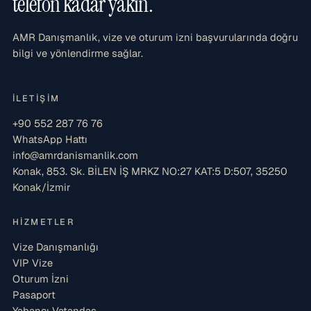
telefon kadar yakın.
AMR Danışmanlık, vize ve oturum izni başvurularında doğru
bilgi ve yönlendirme sağlar.
İLETIŞIM
+90 552 287 76 76
WhatsApp Hattı
info@amrdanismanlik.com
Konak, 853. Sk. BİLEN İŞ MRKZ NO:27 KAT:5 D:507, 35250
Konak/İzmir
HIZMETLER
Vize Danışmanlığı
VIP Vize
Oturum İzni
Pasaport
Yabancı Vatandaş