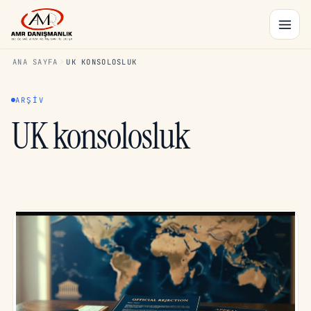
ANA SAYFA
UK KONSOLOSLUK
ARŞIV
UK konsolosluk