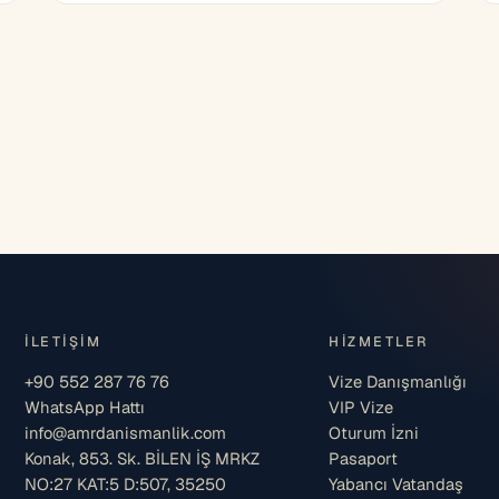
İLETIŞIM
HIZMETLER
+90 552 287 76 76
Vize Danışmanlığı
WhatsApp Hattı
VIP Vize
info@amrdanismanlik.com
Oturum İzni
Konak, 853. Sk. BİLEN İŞ MRKZ
Pasaport
NO:27 KAT:5 D:507, 35250
Yabancı Vatandaş