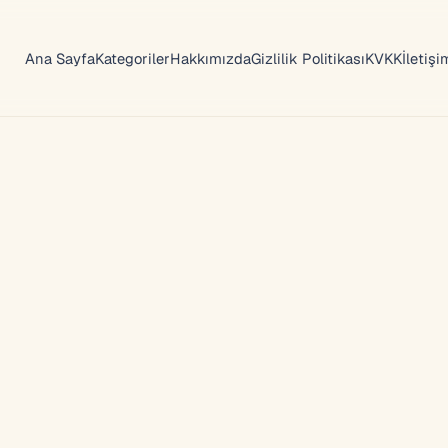
Ana Sayfa
Kategoriler
Hakkımızda
Gizlilik Politikası
KVKK
İletişi