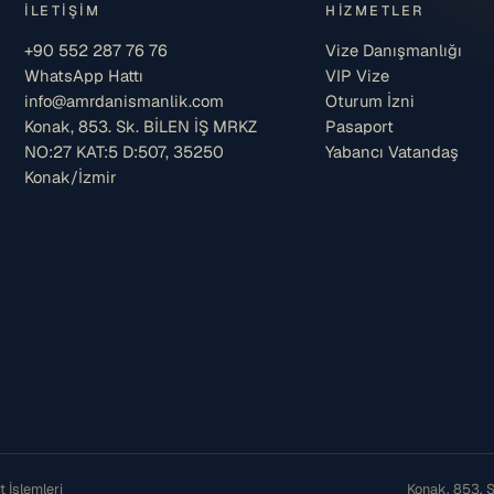
İLETIŞIM
HIZMETLER
+90 552 287 76 76
Vize Danışmanlığı
WhatsApp Hattı
VIP Vize
info@amrdanismanlik.com
Oturum İzni
Konak, 853. Sk. BİLEN İŞ MRKZ
Pasaport
NO:27 KAT:5 D:507, 35250
Yabancı Vatandaş
Konak/İzmir
 İşlemleri
Konak, 853. 