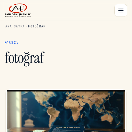
ANA SAYFA
FOTOĞRAF
ARŞIV
fotoğraf