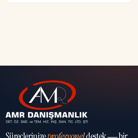
Süreçlerinize
profesyonel
destek — bir