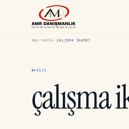
ANA SAYFA
ÇALIŞMA IKAMET
ARŞIV
çalışma 