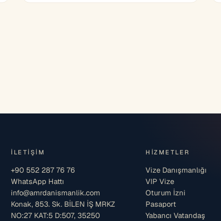
İLETIŞIM
HIZMETLER
+90 552 287 76 76
Vize Danışmanlığı
WhatsApp Hattı
VIP Vize
info@amrdanismanlik.com
Oturum İzni
Konak, 853. Sk. BİLEN İŞ MRKZ
Pasaport
NO:27 KAT:5 D:507, 35250
Yabancı Vatandaş