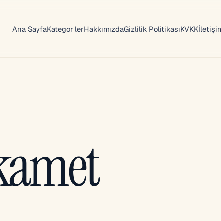
Ana Sayfa
Kategoriler
Hakkımızda
Gizlilik Politikası
KVKK
İletişi
ikamet