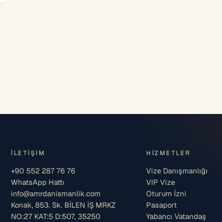
İLETIŞIM
HIZMETLER
+90 552 287 76 76
Vize Danışmanlığı
WhatsApp Hattı
VIP Vize
info@amrdanismanlik.com
Oturum İzni
Konak, 853. Sk. BİLEN İŞ MRKZ
Pasaport
NO:27 KAT:5 D:507, 35250
Yabancı Vatandaş