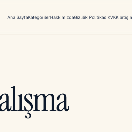
Ana Sayfa
Kategoriler
Hakkımızda
Gizlilik Politikası
KVKK
İletişi
çalışma