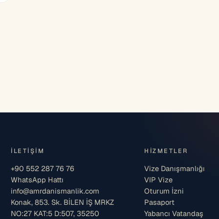
İLETIŞIM
HIZMETLER
+90 552 287 76 76
Vize Danışmanlığı
WhatsApp Hattı
VIP Vize
info@amrdanismanlik.com
Oturum İzni
Konak, 853. Sk. BİLEN İŞ MRKZ
Pasaport
NO:27 KAT:5 D:507, 35250
Yabancı Vatandaş