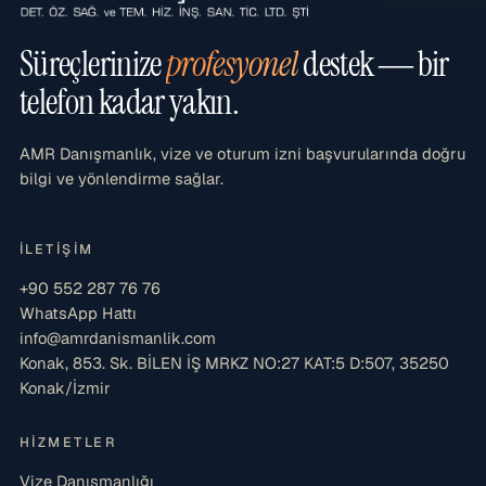
Süreçlerinize
profesyonel
destek — bir
telefon kadar yakın.
AMR Danışmanlık, vize ve oturum izni başvurularında doğru
bilgi ve yönlendirme sağlar.
İLETIŞIM
+90 552 287 76 76
WhatsApp Hattı
info@amrdanismanlik.com
Konak, 853. Sk. BİLEN İŞ MRKZ NO:27 KAT:5 D:507, 35250
Konak/İzmir
HIZMETLER
Vize Danışmanlığı