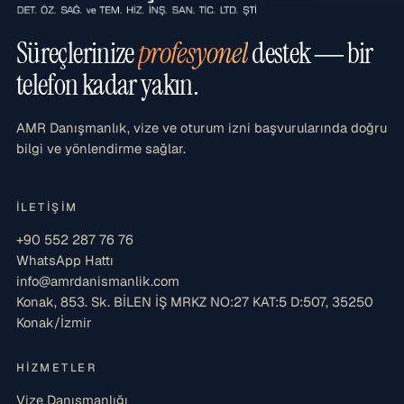
Süreçlerinize
profesyonel
destek — bir
telefon kadar yakın.
AMR Danışmanlık, vize ve oturum izni başvurularında doğru
bilgi ve yönlendirme sağlar.
İLETIŞIM
+90 552 287 76 76
WhatsApp Hattı
info@amrdanismanlik.com
Konak, 853. Sk. BİLEN İŞ MRKZ NO:27 KAT:5 D:507, 35250
Konak/İzmir
HIZMETLER
Vize Danışmanlığı