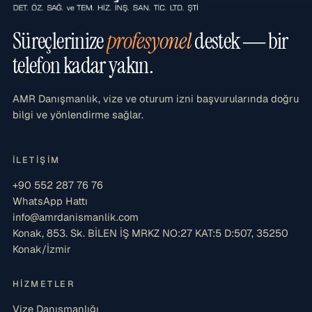
Süreçlerinize
profesyonel
destek — bir
telefon kadar yakın.
AMR Danışmanlık, vize ve oturum izni başvurularında doğru
bilgi ve yönlendirme sağlar.
İLETIŞIM
+90 552 287 76 76
WhatsApp Hattı
info@amrdanismanlik.com
Konak, 853. Sk. BİLEN İŞ MRKZ NO:27 KAT:5 D:507, 35250
Konak/İzmir
HIZMETLER
Vize Danışmanlığı